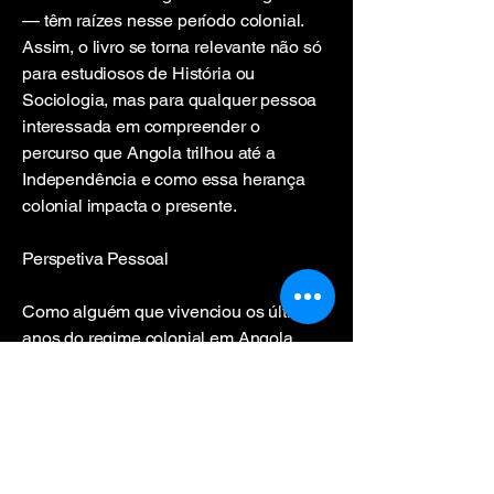
— têm raízes nesse período colonial.
Assim, o livro se torna relevante não só
para estudiosos de História ou
Sociologia, mas para qualquer pessoa
interessada em compreender o
percurso que Angola trilhou até a
Independência e como essa herança
colonial impacta o presente.
Perspetiva Pessoal
Como alguém que vivenciou os últimos
anos do regime colonial em Angola,
ainda que numa outra região, e que
partiu do país antes de sua
Independência, ler este livro desperta
reflexões profundas. Ele traz à tona
memórias de um tempo marcado por