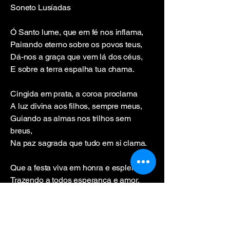
Soneto Lusíadas
Ó Santo lume, que em fé nos inflama,
Pairando eterno sobre os povos teus,
Dá-nos a graça que vem lá dos céus,
E sobre a terra espalha tua chama.
Cingida em prata, a coroa proclama
A luz divina aos filhos, sempre meus,
Guiando as almas nos trilhos sem
breus,
Na paz sagrada que tudo em si clama.
Que a festa viva em honra e esplendor,
Trazendo a todos esperança e amor,
E o pão partilhado nunca se extinga.
Pois no exílio o povo não se apaga,
Mantém-se firme, na fé que o embala,