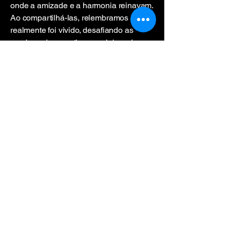
onde a amizade e a harmonia reinavam.
Ao compartilhá-las, relembramos o que
realmente foi vivido, desafiando as
sombras das mentiras e celebrando
uma Angola que conhecemos e que
permanece viva em cada imagem, e
eternamente no nosso coração…