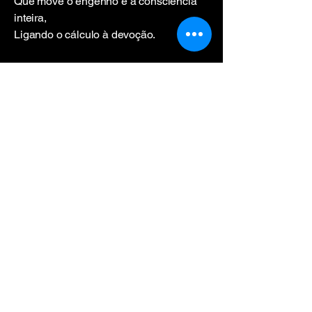
Que move o engenho e a consciência
inteira,
Ligando o cálculo à devoção.
E se Camões cantou a pátria altaneira,
Eu canto o povo em chama e coração,
Erguendo a verdade em obra
verdadeira.