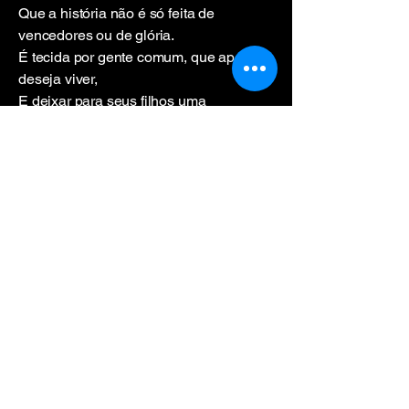
Que a história não é só feita de
vencedores ou de glória.
É tecida por gente comum, que apenas
deseja viver,
E deixar para seus filhos uma
verdadeira, embora dura, história.
#angola, #cela, #santacomba,
#wakukungo, #kwanzasul, #poemas