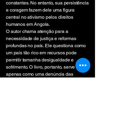
constantes. No entanto, sua persistência
e coragem fazem dele uma figura
central no ativismo pelos direitos
humanos em Angola.
O autor chama atenção para a
necessidade de justiça e reformas
profundas no país. Ele questiona como
um país tão rico em recursos pode
permitir tamanha desigualdade e
sofrimento. O livro, portanto, serve não
apenas como uma denúncia das
atrocidades cometidas no setor
diamantífero, mas também como um
chamado à ação para a comunidade
internacional e para os próprios
angolanos.
Reflexão Final
“Diamantes de Sangue” é um
testemunho poderoso da necessidade