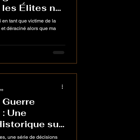
 les Élites ne
as de Toi.
di en tant que victime de la
 et déraciné alors que ma
re
a Guerre
: Une
istorique sur
 Tarifaire et
es, une série de décisions