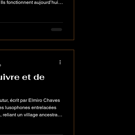
Ils fonctionnent aujourd’hui
. Pendant des siècles, la
me du papier, de la parole et
 débat prenait du temps. Le
 La mémoire institutionnelle
ent. Même les crises
on. Ce tempo a
e
ivre et de
utur, écrit par Elmiro Chaves
es lusophones entrelacées
 reliant un village ancestral à
e dorée d’un fleuve ancien, où
nt les unes contre les autres