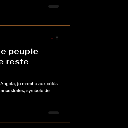
gés, vivait un homme nommé
chos de l’Angola et les
ait dans son regard
 qu
e
le peuple
e reste
 Angola, je marche aux côtés
s ancestrales, symbole de