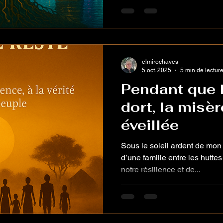
comme des souvenirs parta
Elmiro. Il était né entre les é
silences du Portugal, et port
l’inquiétude de celui qui sait
elmirochaves
5 oct. 2025
5 min de lectur
Pendant que 
dort, la misèr
éveillée
Sous le soleil ardent de mon
d’une famille entre les hutte
notre résilience et de...