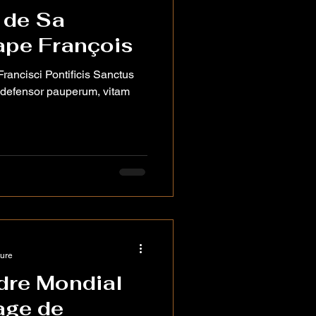
 de Sa
ape François
t defensor pauperum, vitam
ture
dre Mondial
age de