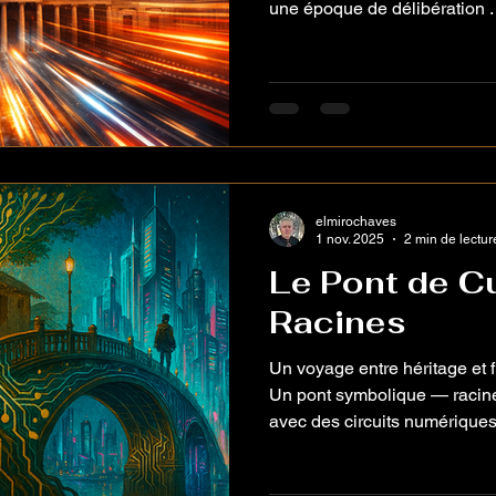
une époque de délibération . 
dans une ère d’ accélération 
gouvernance avançait au ryth
du déplacement physique. Le
consensus exigeait patience.
se construisait progressivem
laissaient place à la réflexi
elmirochaves
1 nov. 2025
2 min de lectur
Le Pont de Cu
Racines
Un voyage entre héritage et f
Un pont symbolique — racin
avec des circuits numériques,
une ville futuriste Sur la riv
les maisons d’adobe s’appuie