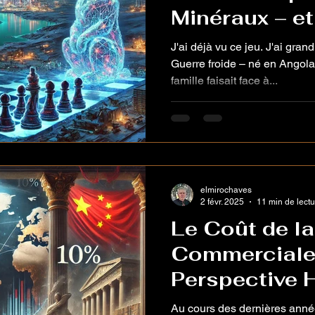
Minéraux – et
se Soucient P
J'ai déjà vu ce jeu. J'ai gran
Guerre froide – né en Angola
famille faisait face à...
elmirochaves
2 févr. 2025
11 min de lectu
Le Coût de l
Commerciale 
Perspective H
la Turbulence
Au cours des dernières anné