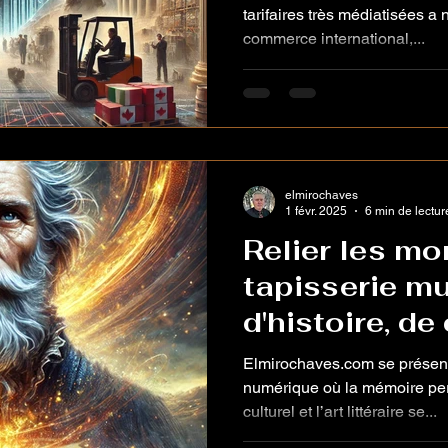
ses Conséqu
tarifaires très médiatisées 
commerce international,...
Humaines
elmirochaves
1 févr. 2025
6 min de lectur
Relier les mo
tapisserie mu
d'histoire, de
d'art
Elmirochaves.com se présente comme un refuge
numérique où la mémoire per
culturel et l’art littéraire se...