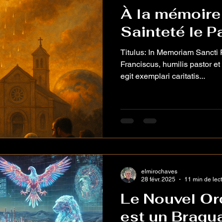
À la mémoire
Sainteté le P
Titulus: In Memoriam Sancti Francisci Pontificis Sanctus
Franciscus, humilis pastor e
egit exemplari caritatis...
elmirochaves
28 févr. 2025
11 min de lec
Le Nouvel Or
est un Braqu