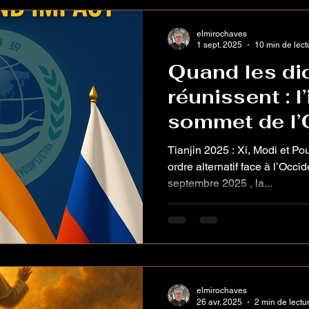
elmirochaves
1 sept. 2025
10 min de lect
Quand les di
réunissent : 
sommet de l’
Tianjin 2025 : Xi, Modi et Po
ordre alternatif face à l’Occi
septembre 2025 , la...
elmirochaves
26 avr. 2025
2 min de lectu