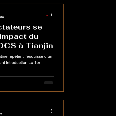
ure
ctateurs se
l’impact du
OCS à Tianjin
utine répètent l’esquisse d’un
dent Introduction Le 1er
re