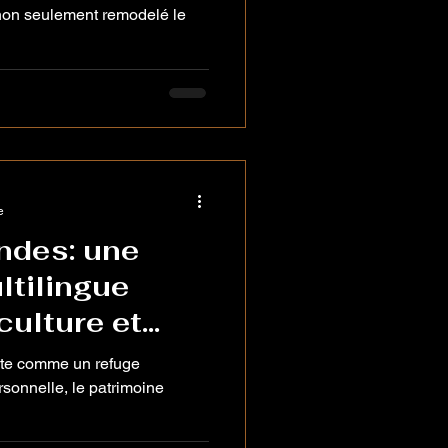
ences
a non seulement remodelé le
e
ndes: une
ltilingue
 culture et
sonnelle, le patrimoine