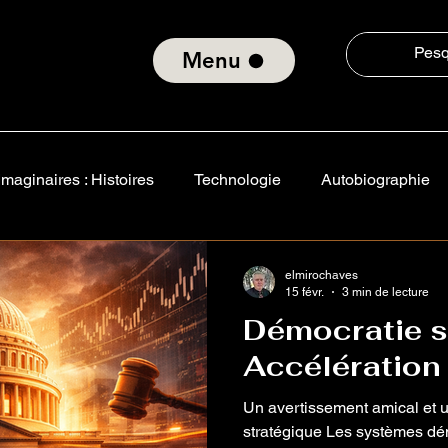
Menu
maginaires : Histoires
Technologie
Autobiographie
ngo, Cela
Vie en Amérique
Le monde
Tous les
elmirochaves
15 févr.
3 min de lecture
Démocratie 
Accélération
Un avertissement amical et u
stratégique Les systèmes dé