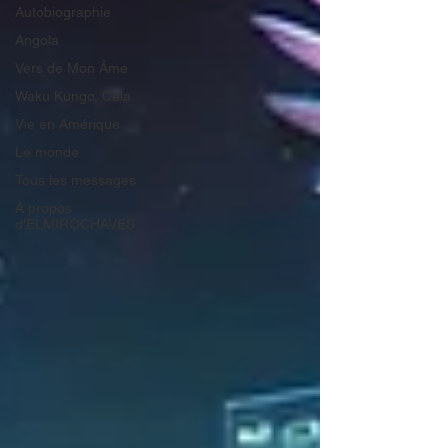
Autobiographie
Angola
Vers de Mon Âme
Waku Kungo, Cela
Vie en Amérique
Le monde
Tous les messages
À propos
d'ELMIROCHAVES