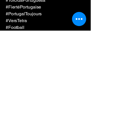
#TorcidaPortuguesa
#FiertéPortugaise
#PortugalToujours
#VersTetra
#Football
#PassionNationale
#Sélectionnons