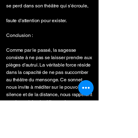
se perd dans son théâtre qui s'écroule,
faute d'attention pour exister.
Conclusion :
Comme par le passé, la sagesse
consiste à ne pas se laisser prendre aux
pièges d'autrui. La véritable force réside
dans la capacité de ne pas succomber
au théâtre du mensonge. Ce sonnet
nous invite à méditer sur le pouvoir du
silence et de la distance, nous rappelant
que la vanité et la déloyauté se
flétrissent lorsqu'elles sont ignorées.
Une telle attitude nous protège et nous
maintient fidèles à notre essence, à
l'instar des héros épiques qui ont choisi