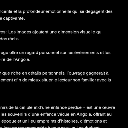
sincérité et la profondeur émotionnelle qui se dégagent des
e captivante.
res : Les images ajoutent une dimension visuelle qui
des récits.
vrage offre un regard personnel sur les événements et les
oire de l’Angola.
n que riche en détails personnels, l’ouvrage gagnerait à
uement afin de mieux situer le lecteur non familier avec la
irs de la cellule et d’une enfance perdue » est une œuvre
ir les souvenirs d’une enfance vécue en Angola, offrant au
 époque et un lieu empreints d’histoires, d’émotions et
ne lecture recommandée à tous ceux qui souhaitent