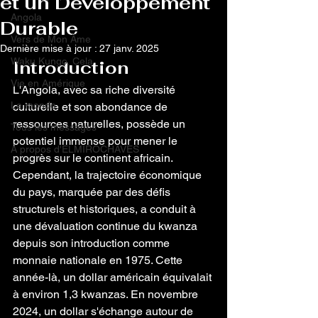
et un Développement
Angola
Durable
Vers de Mon Âme
Dernière mise à jour :
27 janv. 2025
Waku Kungo, Cela
Introduction
Vie en Amérique
L'Angola, avec sa riche diversité 
Le monde
culturelle et son abondance de 
ressources naturelles, possède un 
Tous les messages
potentiel immense pour mener le 
À propos d'ELMIROCHAVES
progrès sur le continent africain. 
Cependant, la trajectoire économique 
du pays, marquée par des défis 
structurels et historiques, a conduit à 
une dévaluation continue du kwanza 
depuis son introduction comme 
monnaie nationale en 1975. Cette 
année-là, un dollar américain équivalait 
à environ 1,3 kwanzas. En novembre 
2024, un dollar s'échange autour de 