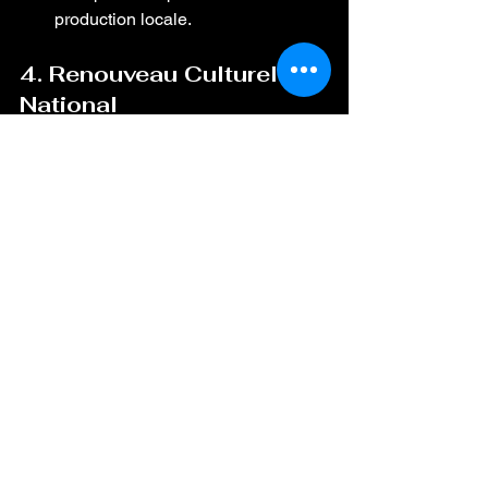
production locale.
4. Renouveau Culturel et 
National
Court Terme :
 Intégrer l'histoire et 
la culture de l'Angola dans les 
programmes scolaires.
Moyen et Long Terme :
 Établir des 
centres culturels et promouvoir des 
valeurs éthiques.
Conclusion
L'avenir de l'Angola, tout comme la 
force de sa monnaie, le kwanza, 
dépend d'actions stratégiques et de la 
collaboration de tous les secteurs de la 
société. Bien que le kwanza ait 
commencé comme un symbole de 