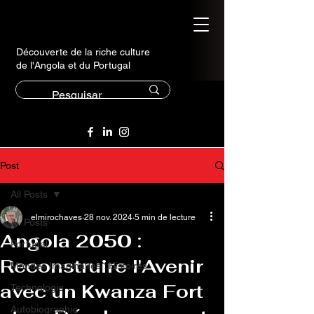
Découverte de la riche culture
de l'Angola et du Portugal
Post
All Posts
elmirochaves
28 nov. 2024
5 min de lecture
All Posts
Angola 2050 :
Portugal
Reconstruire l'Avenir
Mondes Imaginaires : Histoires
avec un Kwanza Fort
Technologie
Autobiographie