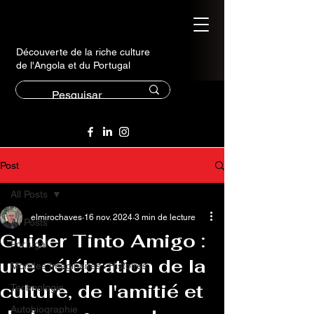
Découverte de la riche culture
de l'Angola et du Portugal
Post
All Posts
elmirochaves
16 nov. 2024
3 min de lecture
All Posts
Guider Tinto Amigo :
Portugal
une célébration de la
Mondes Imaginaires : Histoires
culture, de l'amitié et
Technologie
Autobiographie