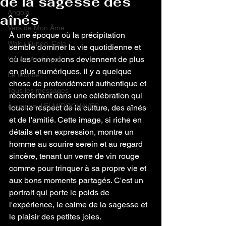
de la sagesse des
Angola
aînés
Vers de Mon Âme
À une époque où la précipitation 
Waku Kungo, Cela
semble dominer la vie quotidienne et 
où les connexions deviennent de plus 
Vie en Amérique
en plus numériques, il y a quelque 
Le monde
chose de profondément authentique et 
Tous les messages
réconfortant dans une célébration qui 
À propos d'ELMIROCHAVES
loue le respect de la culture, des aînés 
et de l'amitié. Cette image, si riche en 
détails et en expression, montre un 
homme au sourire serein et au regard 
sincère, tenant un verre de vin rouge 
comme pour trinquer à sa propre vie et 
aux bons moments partagés. C'est un 
portrait qui porte le poids de 
l'expérience, le calme de la sagesse et 
le plaisir des petites joies.