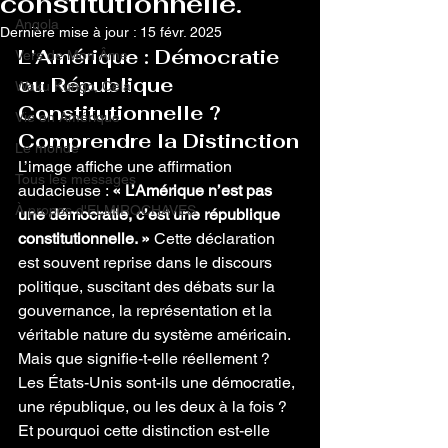
constitutionnelle.
Angola
Dernière mise à jour :
15 févr. 2025
L'Amérique : Démocratie 
Vers de Mon Âme
ou République 
Waku Kungo, Cela
Constitutionnelle ? 
Vie en Amérique
Comprendre la Distinction
Le monde
L’image affiche une affirmation 
Tous les messages
audacieuse : 
« L’Amérique n’est pas 
À propos d'ELMIROCHAVES
une démocratie, c’est une république 
constitutionnelle. »
 Cette déclaration 
est souvent reprise dans le discours 
politique, suscitant des débats sur la 
gouvernance, la représentation et la 
véritable nature du système américain. 
Mais que signifie-t-elle réellement ? 
Les États-Unis sont-ils une démocratie, 
une république, ou les deux à la fois ? 
Et pourquoi cette distinction est-elle 