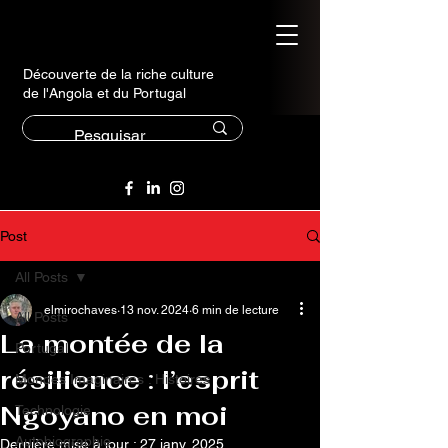
Découverte de la riche culture
de l'Angola et du Portugal
Post
All Posts
elmirochaves
13 nov. 2024
6 min de lecture
All Posts
La montée de la
Portugal
résilience : l’esprit
Mondes Imaginaires : Histoires
Ngoyano en moi
Technologie
Autobiographie
Dernière mise à jour :
27 janv. 2025