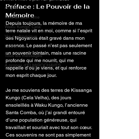
Préface : Le Pouvoir de la 
Angola
Mémoire
Vers de Mon Âme
Depuis toujours, la mémoire de ma 
Waku Kungo, Cela
terre natale vit en moi, comme si l’esprit 
Vie en Amérique
des Ngoyanos était gravé dans mon 
essence. Le passé n’est pas seulement 
Le monde
un souvenir lointain, mais une racine 
Tous les messages
profonde qui me nourrit, qui me 
À propos d'ELMIROCHAVES
rappelle d’où je viens, et qui renforce 
mon esprit chaque jour.
Je me souviens des terres de Kissanga 
Kungo (Cela Velha), des jours 
ensoleillés à Waku Kungo, l’ancienne 
Santa Comba, où j’ai grandi entouré 
d’une population généreuse, qui 
travaillait et souriait avec tout son cœur. 
Ces souvenirs ne sont pas simplement 