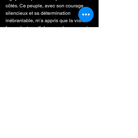
côtés. Ce peuple, avec son courage 
silencieux et sa détermination 
inébranlable, m’a appris que la vraie 
force n’est pas l’absence de peur, mais 
la capacité à la surmonter, à la 
transmuter en quelque chose de plus 
grand, quelque chose qui nous élève. 
Et cette force vit en moi, dans mes pas, 
dans mes choix, dans tout ce que je 
fais.
Aujourd’hui, lorsque je regarde en 
arrière, je vois non seulement les défis 
que j’ai surmontés, mais aussi 
l’héritage que je porte – un héritage de 
courage, de résistance, de connexion 
profonde avec les racines qui m’ont 
formé. C’est un héritage qui ne 