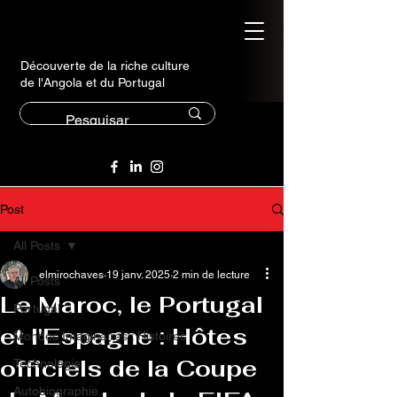
Découverte de la riche culture
de l'Angola et du Portugal
Post
All Posts
elmirochaves
19 janv. 2025
2 min de lecture
All Posts
Le Maroc, le Portugal
Portugal
et l'Espagne : Hôtes
Mondes Imaginaires : Histoires
officiels de la Coupe
Technologie
Autobiographie