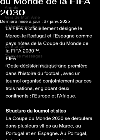
du Monde de la FIFA
Angola
2030
Vers de Mon Âme
Dernière mise à jour :
27 janv. 2025
Waku Kungo, Cela
La FIFA a officiellement désigné le 
Maroc, le Portugal et l'Espagne comme 
Vie en Amérique
pays hôtes de la Coupe du Monde de 
Le monde
la FIFA 2030™.
Tous les messages
FIFA
 Cette décision marque une première 
À propos d'ELMIROCHAVES
dans l'histoire du football, avec un 
tournoi organisé conjointement par ces 
trois nations, englobant deux 
continents : l'Europe et l'Afrique.
Structure du tournoi et sites
La Coupe du Monde 2030 se déroulera 
dans plusieurs villes au Maroc, au 
Portugal et en Espagne. Au Portugal, 