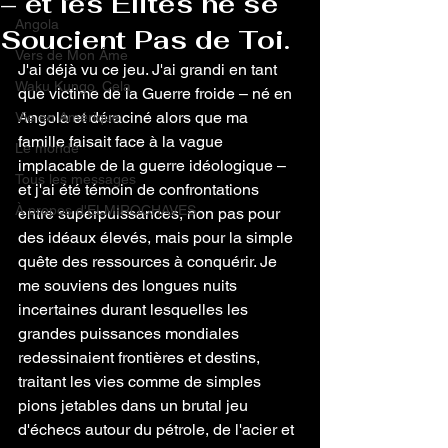
– et les Élites ne se
Angola
Soucient Pas de Toi.
Vers de Mon Âme
J'ai déjà vu ce jeu. J'ai grandi en tant 
Waku Kungo, Cela
que victime de la Guerre froide – né en 
Angola et déraciné alors que ma 
Vie en Amérique
famille faisait face à la vague 
Le monde
implacable de la guerre idéologique – 
Tous les messages
et j'ai été témoin de confrontations 
À propos d'ELMIROCHAVES
entre superpuissances, non pas pour 
des idéaux élevés, mais pour la simple 
quête des ressources à conquérir. Je 
me souviens des longues nuits 
incertaines durant lesquelles les 
grandes puissances mondiales 
redessinaient frontières et destins, 
traitant les vies comme de simples 
pions jetables dans un brutal jeu 
d'échecs autour du pétrole, de l'acier et 