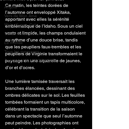
Ce matin, les teintes dorées de 
Angola
l’automne ont enveloppé Xitaka, 
Vers de Mon Âme
apportant avec elles la sérénité 
Waku Kungo, Cela
emblématique de l’Idaho. Sous un ciel 
vaste et limpide, les champs ondulaient 
Vie en Amérique
au rythme d’une douce brise, tandis 
Le monde
que les peupliers faux-trembles et les 
Tous les messages
peupliers de Virginie transformaient le 
paysage en une aquarelle de jaunes, 
À propos d'ELMIROCHAVES
d’or et d’ocres.
Une lumière tamisée traversait les 
branches élancées, dessinant des 
ombres délicates sur le sol. Les feuilles 
tombées formaient un tapis multicolore, 
célébrant la transition de la saison 
dans un spectacle que seul l’automne 
peut peindre. Les photographies ont 