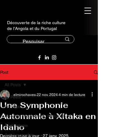
Découverte de la riche culture
de l'Angola et du Portugal
Post
All Posts
elmirochaves
22 nov. 2024
4 min de lecture
All Posts
Une Symphonie
Portugal
Automnale à Xitaka en
Mondes Imaginaires : Histoires
Idaho
Technologie
Autobiographie
Dernière mise à jour :
27 janv. 2025