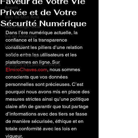
Faveur de Votre Vie
Angola
Privée et de Votre
Vers de Mon Âme
Sécurité Numérique
Waku Kungo, Cela
Dans l’ère numérique actuelle, la 
Vie en Amérique
confiance et la transparence 
Le monde
constituent les piliers d’une relation 
solide entre les utilisateurs et les 
Tous les messages
plateformes en ligne. Sur 
À propos d'ELMIROCHAVES
ElmiroChaves.com
, nous sommes 
conscients que vos données 
personnelles sont précieuses. C’est 
pourquoi nous avons mis en place des 
mesures strictes ainsi qu’une politique 
claire afin de garantir que tout partage 
d’informations avec des tiers se fasse 
de manière sécurisée, éthique et en 
totale conformité avec les lois en 
vigueur.