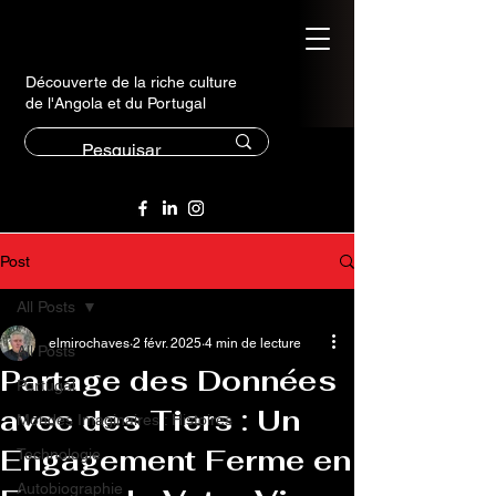
Découverte de la riche culture
de l'Angola et du Portugal
Post
All Posts
elmirochaves
2 févr. 2025
4 min de lecture
All Posts
Partage des Données
Portugal
avec des Tiers : Un
Mondes Imaginaires : Histoires
Engagement Ferme en
Technologie
Autobiographie