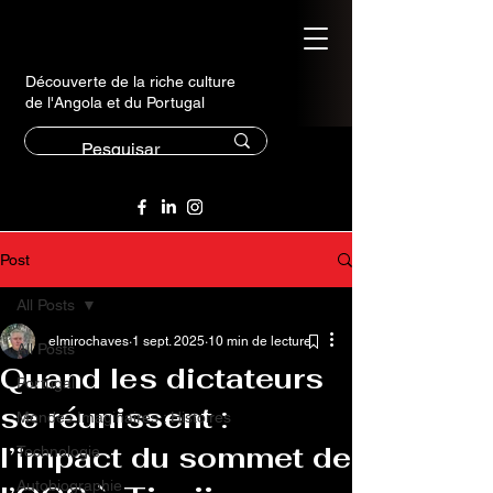
Découverte de la riche culture
de l'Angola et du Portugal
Post
All Posts
elmirochaves
1 sept. 2025
10 min de lecture
All Posts
Quand les dictateurs
Portugal
se réunissent :
Mondes Imaginaires : Histoires
l’impact du sommet de
Technologie
Autobiographie