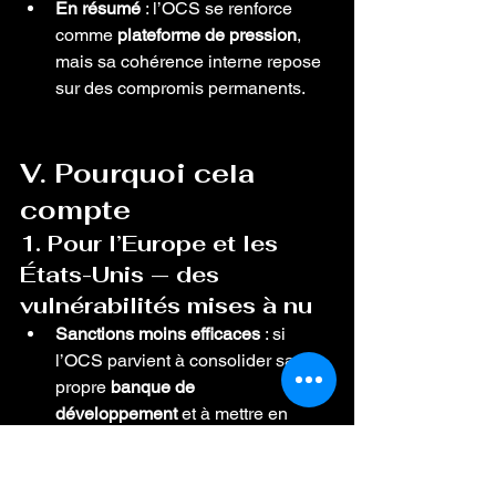
En résumé
 : l’OCS se renforce 
comme 
plateforme de pression
, 
mais sa cohérence interne repose 
sur des compromis permanents.
V. Pourquoi cela 
compte
1. Pour l’Europe et les 
États-Unis — des 
vulnérabilités mises à nu
Sanctions moins efficaces
 : si 
l’OCS parvient à consolider sa 
propre 
banque de 
développement
 et à mettre en 
place des 
routes énergétiques 
parallèles
, l’arme des sanctions 
occidentales perdra de sa force.