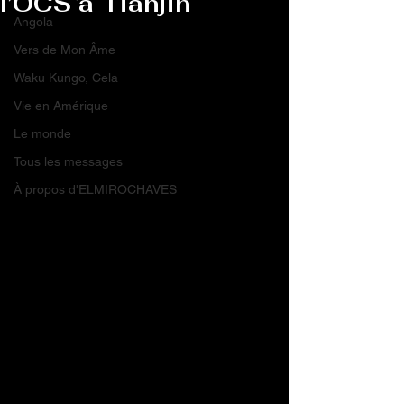
l’OCS à Tianjin
Angola
Vers de Mon Âme
Waku Kungo, Cela
Vie en Amérique
Le monde
Tous les messages
À propos d'ELMIROCHAVES