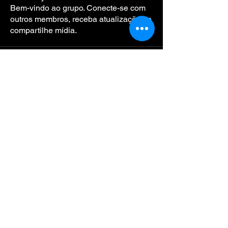
Bem-vindo ao grupo. Conecte-se com
outros membros, receba atualizações e
compartilhe mídia.
ELMI
ROCHA
VES
Todos os conteúdos deste site são de
propriedade exclusiva de Elmiro Chaves.
A reprodução total ou parcial, por
qualquer meio, sem a prévia autorização
por escrito, é expressamente proibida,
salvo quando a lei permitir.
© 2025 Elmiro Chaves. Todos os direitos
reservados.