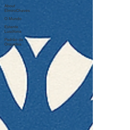
About
ElmiroChaves
O Mundo
Estante
Lusófona
Padrão da
Orquídea