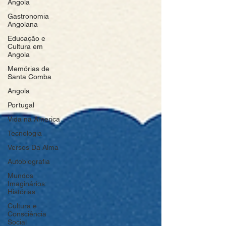
Angola
Gastronomia
Angolana
Educação e
Cultura em
Angola
Memórias de
Santa Comba
Angola
Portugal
Vida na America
Tecnologia
Versos Da Alma
Autobiografia
Mundos
Imaginários:
Histórias
Cultura e
Consciência
Social