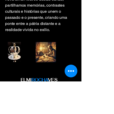
partilhamos memórias, contrastes
culturais e histórias que unem o
passado e o presente, criando uma
ponte entre a pátria distante e a
realidade vivida no exílio.
ELMI
ROCHA
VES
Todos os conteúdos deste site são de
propriedade exclusiva de Elmiro Chaves.
A reprodução total ou parcial, por
qualquer meio, sem a prévia autorização