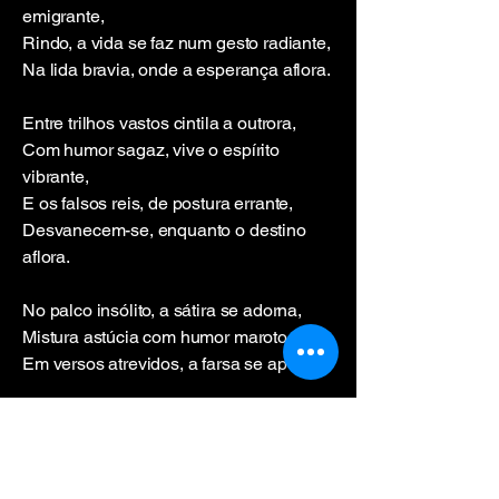
emigrante,
Rindo, a vida se faz num gesto radiante,
Na lida bravia, onde a esperança aflora.
Entre trilhos vastos cintila a outrora,
Com humor sagaz, vive o espírito
vibrante,
E os falsos reis, de postura errante,
Desvanecem-se, enquanto o destino
aflora.
No palco insólito, a sátira se adorna,
Mistura astúcia com humor maroto,
Em versos atrevidos, a farsa se aponta;
Reverbera o riso, que a alma corona,
E o sarcasmo vibra, leve e de garoto,
Onde o engenho se exalta e desponta.