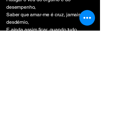
desempenho,
Saber que amar-me é cruz, jamais
desdémio,
E ainda assim ficar, quando tudo
esvoaça.
É beijo que consola a ferida antiga,
É mão que sabe a hora de calar-se,
É corpo que na sombra também abriga.
É ser meu porto quando eu desfaço a
parte,
E mesmo ao ver-me ruir sem ter saída,
Dizer: “Eu fico, pois sei como amar-te.”