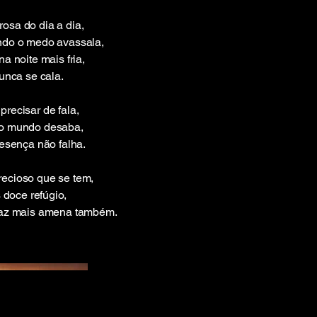
osa do dia a dia,
ndo o medo avassala,
a noite mais fria,
unca se cala.
recisar de fala,
 o mundo desaba,
resença não falha.
ecioso que se tem,
 doce refúgio,
faz mais amena também.