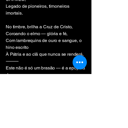
Legado de pioneiros, timoneiros
imortais.
No timbre, brilha a Cruz de Cristo,
Coroando o elmo — glória e fé,
Com lambrequins de ouro e sangue, o
hino escrito
À Pátria e ao clã que nunca se renderá.
⸻
Este não é só um brasão — é a epopeia
de um povo,
o retrato vivo de quem, por mar e por
engenho,
fez da coragem caminho e do nome,
legado novo.
Por João Elmiro da Rocha Chaves