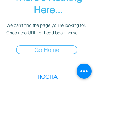
Here...
We can’t find the page you’re looking for.
Check the URL, or head back home.
Go Home
ELMI
ROCHA
VES
Todos os conteúdos deste site são de
propriedade exclusiva de Elmiro Chaves.
A reprodução total ou parcial, por
qualquer meio, sem a prévia autorização
por escrito, é expressamente proibida,
salvo quando a lei permitir.