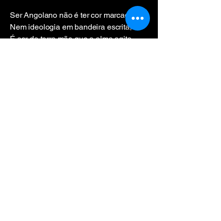
Ser Angolano não é ter cor marcada,
Nem ideologia em bandeira escrita,
É ser da terra mãe que a alma agita,
A essência em luta e força conquistada.
É ser do povo em dor forjado em nada,
Que ao som do tambor sua voz recita,
Um amor profundo que não se limita,
E a história molda em jornada alada.
Não importa a pele ou tom que nos
pinta,
Se é negra ou branca a mão que
persiste,
O que importa é Angola, eterna e
distinta.
Que nossa união seja a voz que resiste,