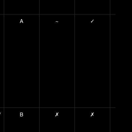
A
~
✓
~
/
B
✗
✗
~
h