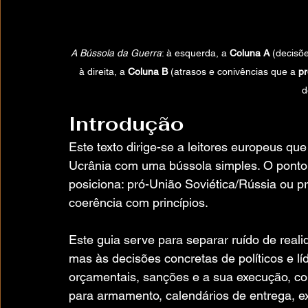
A Bússola da Guerra
: à esquerda, a 
Coluna A
 (decisõ
à direita, a 
Coluna B
 (atrasos e conivências que a 
p
d
Introdução
Este texto dirige-se a leitores europeus qu
Ucrânia com uma bússola simples. O ponto 
posiciona: pró-União Soviética/Rússia ou pr
coerência com princípios.
Este guia serve para separar ruído de real
mas às decisões concretas de políticos e lí
orçamentais, sanções e a sua execução, con
para armamento, calendários de entrega, e