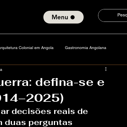
Menu
rquitetura Colonial em Angola
Gastronomia Angolana
ra
a
Angola
Portugal
Vida na America
Tecnologia
erra: defina-se e
2014–2025)
istórias
Cultura e Consciência Social
iar decisões reais de 
Padrão da Orquídea
m duas perguntas