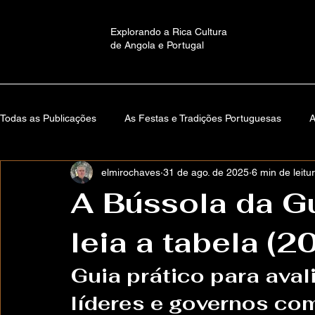
Explorando a Rica Cultura
de Angola e Portugal
Todas as Publicações
As Festas e Tradições Portuguesas
A
elmirochaves
31 de ago. de 2025
6 min de leitu
Educação e Cultura em Angola
Memórias de Santa Comb
A Bússola da Gu
leia a tabela (
Versos Da Alma
Autobiografia
Mundos Imaginários: H
Guia prático para aval
About ElmiroChaves
O Mundo
Estante Lusófona
líderes e governos co