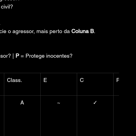
civil?
. 
cie o agressor, mais perto da 
Coluna B
.
sor? | 
P
 = Protege inocentes? 
Class.
E
C
P
A
~
✓
~