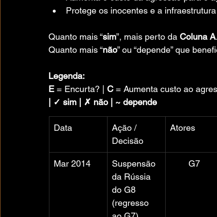
Protege os inocentes e a infraestrutura 
Quanto mais “
sim
”, mais perto da 
Coluna A
Quanto mais “
não
” ou “depende” que benefi
Legenda:
E
 = Encurta? | 
C
 = Aumenta custo ao agres
| ✓ sim | ✗ não | ~ depende
Data
Ação / 
Atores
Decisão
Mar 2014
Suspensão 
G7
da Rússia 
do G8 
(regresso 
ao G7)