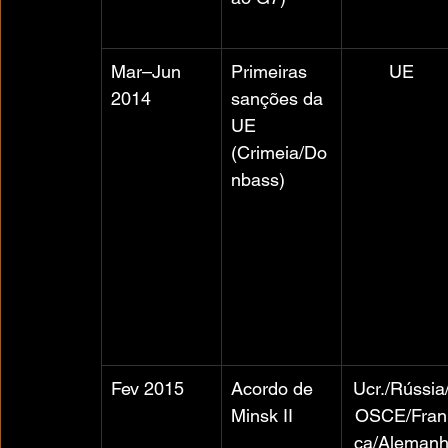
Mar–Jun 
Primeiras 
UE
2014
sanções da 
UE 
(Crimeia/Do
nbass)
Fev 2015
Acordo de 
Ucr./Rússia
Minsk II
OSCE/Fran
ça/Aleman