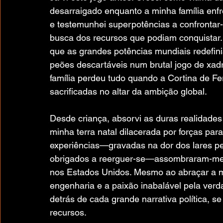
desarraigado enquanto a minha família enf
e testemunhei superpotências a confrontar-
busca dos recursos que podiam conquistar.
que as grandes potências mundiais redefini
peões descartáveis num brutal jogo de xadre
família perdeu tudo quando a Cortina de Fe
sacrificadas no altar da ambição global.
Desde criança, absorvi as duras realidades
minha terra natal dilacerada por forças par
experiências—gravadas na dor dos lares per
obrigados a reerguer-se—assombraram-me 
nos Estados Unidos. Mesmo ao abraçar a m
engenharia e a paixão inabalável pela verd
detrás de cada grande narrativa política, s
recursos.