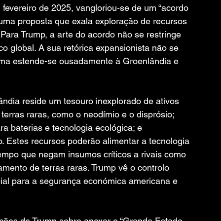
 fevereiro de 2025, vangloriou-se de um “acordo 
uma proposta que exala exploração de recursos 
ara Trump, a arte do acordo não se restringe 
co global. A sua retórica expansionista não se 
sma estende-se ousadamente à Groenlândia e 
ândia reside um tesouro inexplorado de ativos 
terras raras, como o neodímio e o disprósio; 
ra baterias e tecnologia ecológica; e 
io. Estes recursos poderão alimentar a tecnologia 
empo que negam insumos críticos a rivais como 
ento de terras raras. Trump vê o controlo 
cial para a segurança económica americana e 
ações de Trump sobre anexar o “Grande Estado 