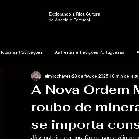
Explorando a Rica Cultura
de Angola e Portugal
Todas as Publicações
As Festas e Tradições Portuguesas
A
elmirochaves
28 de fev. de 2025
10 min de leitu
Educação e Cultura em Angola
Memórias de Santa Comb
A Nova Ordem M
roubo de minera
Versos Da Alma
Autobiografia
Mundos Imaginários: H
se importa cons
About ElmiroChaves
O Mundo
Estante Lusófona
Já vi este jogo antes. Cresci como vítima 