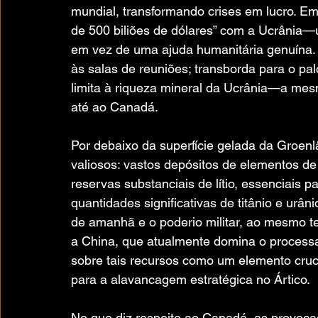
mundial, transformando crises em lucro. Em
de 500 biliões de dólares” com a Ucrânia—
em vez de uma ajuda humanitária genuína. P
às salas de reuniões; transborda para o pal
limita à riqueza mineral da Ucrânia—a me
até ao Canadá.
Por debaixo da superfície gelada da Groenl
valiosos: vastos depósitos de elementos de 
reservas substanciais de lítio, essenciais pa
quantidades significativas de titânio e urân
de amanhã e o poderio militar, ao mesmo t
a China, que atualmente domina o processam
sobre tais recursos como um elemento cru
para a alavancagem estratégica no Ártico.
No que diz respeito ao Canadá, as provoc