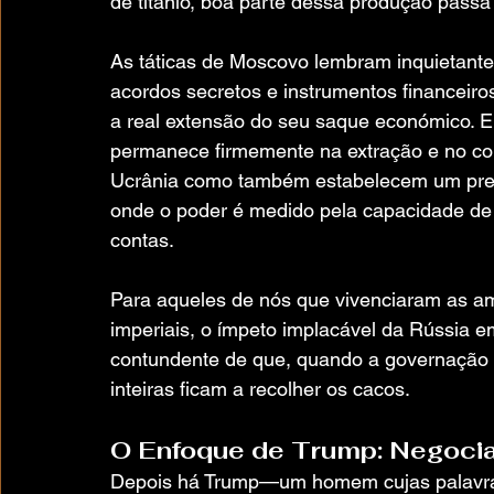
de titânio, boa parte dessa produção pass
As táticas de Moscovo lembram inquietante
acordos secretos e instrumentos financeir
a real extensão do seu saque económico. Em
permanece firmemente na extração e no con
Ucrânia como também estabelecem um prece
onde o poder é medido pela capacidade de a
contas.
Para aqueles de nós que vivenciaram as a
imperiais, o ímpeto implacável da Rússia e
contundente de que, quando a governação é
inteiras ficam a recolher os cacos.
O Enfoque de Trump: Negoci
Depois há Trump—um homem cujas palavras