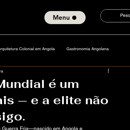
Menu
rquitetura Colonial em Angola
Gastronomia Angolana
ra
a
Angola
Portugal
Vida na America
Tecnologia
undial é um
is — e a elite não
istórias
Cultura e Consciência Social
igo.
Padrão da Orquídea
da Guerra Fria—nascido em Angola e 