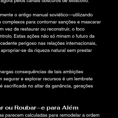
a agora pelos canais obscuros de Moscovo.
mente o antigo manual soviético—utilizando 
os complexos para contornar sanções e mascarar 
 vez de restaurar ou reconstruir, o foco 
trolo. Estas ações não só minam o futuro da 
dente perigoso nas relações internacionais, 
propriar-se da riqueza natural sem prestar 
margas consequências de tais ambições 
m segurar e explorar recursos é um lembrete 
 sacrificada no altar da ganância, gerações 
ar ou Roubar—e para Além
 parecem calculadas para remodelar a ordem 