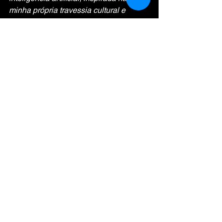
minha própria travessia cultural e 
criativa — entre Angola, Portugal e os 
mundos que imagino.
Por Elmiro Chaves
Entre raízes e circuitos, sigo a ponte 
que me constrói.
Versos Da Alma
O Mundo
Estante Lusófona
Ver tudo
Posts recentes