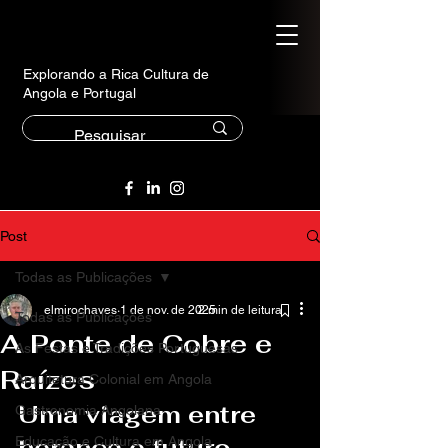
Explorando a Rica Cultura de
Angola e Portugal
Post
Todas as Publicações
elmirochaves
1 de nov. de 2025
2 min de leitura
Todas as Publicações
A Ponte de Cobre e
As Festas e Tradições Portuguesas
Raízes
Arquitetura Colonial em Angola
Uma viagem entre 
Gastronomia Angolana
herança e futuro, 
Educação e Cultura em Angola