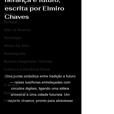
Memórias de Santa Comba
escrita por Elmiro 
Angola
Chaves
Portugal
Vida na America
Tecnologia
Versos Da Alma
Autobiografia
Mundos Imaginários: Histórias
Cultura e Consciência Social
Uma ponte simbólica entre tradição e futuro 
About ElmiroChaves
— raízes lusófonas entrelaçadas com 
O Mundo
circuitos digitais, ligando uma aldeia 
Estante Lusófona
ancestral a uma cidade futurista. Um 
viajante observa, pronto para atravessar.
Padrão da Orquídea