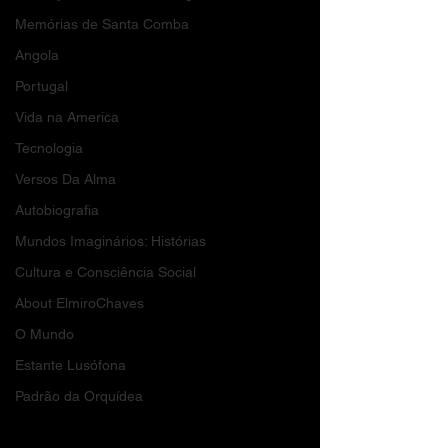
Memórias de Santa Comba
Angola
Portugal
Vida na America
Tecnologia
Versos Da Alma
Autobiografia
Mundos Imaginários: Histórias
Cultura e Consciência Social
About ElmiroChaves
O Mundo
Estante Lusófona
Padrão da Orquídea