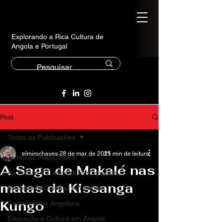
Explorando a Rica Cultura de
Angola e Portugal
Post
Todas as Publicações
elmirochaves
28 de mar. de 2025
11 min de leitura
Todas as Publicações
A Saga de Makalé nas
As Festas e Tradições Portuguesas
matas da Kissanga
Arquitetura Colonial em Angola
Kungo
Gastronomia Angolana
Educação e Cultura em Angola