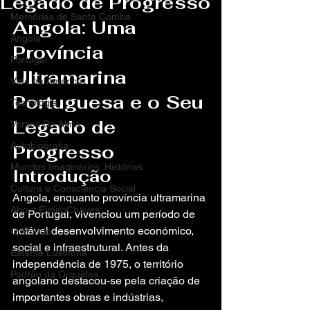
Legado de Progresso
Memórias de Santa Comba
Angola: Uma 
Angola
Província 
Portugal
Ultramarina 
Vida na America
Portuguesa e o Seu 
Tecnologia
Legado de 
Versos Da Alma
Autobiografia
Progresso
Mundos Imaginários: Histórias
Introdução
Cultura e Consciência Social
Angola, enquanto província ultramarina 
About ElmiroChaves
de Portugal, vivenciou um período de 
notável desenvolvimento económico, 
O Mundo
social e infraestrutural. Antes da 
Estante Lusófona
independência de 1975, o território 
Padrão da Orquídea
angolano destacou-se pela criação de 
importantes obras e indústrias, 