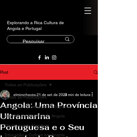
Explorando a Rica Cultura de
Angola e Portugal
Post
Todas as Publicações
elmirochaves
21 de set. de 2024
3 min de leitura
Todas as Publicações
Angola: Uma Província
As Festas e Tradições Portuguesas
Ultramarina
Arquitetura Colonial em Angola
Portuguesa e o Seu
Gastronomia Angolana
Educação e Cultura em Angola