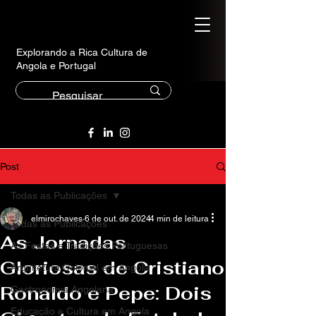
Explorando a Rica Cultura de
Angola e Portugal
Post
Todas as Publicações
elmirochaves
6 de out. de 2024
4 min de leitura
Todas as Publicações
As Jornadas
As Festas e Tradições Portuguesas
Gloriosas de Cristiano
Arquitetura Colonial em Angola
Ronaldo e Pepe: Dois
Gastronomia Angolana
Educação e Cultura em Angola