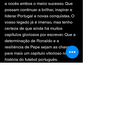
a vocês ambos o maior sucesso. Que 
possam continuar a brilhar, inspirar e 
liderar Portugal a novas conquistas. O 
vosso legado já é imenso, mas tenho 
certeza de que ainda há muitos 
capítulos gloriosos por escrever. Que a 
determinação de Ronaldo e a 
resiliência de Pepe sejam as chaves 
para mais um capítulo vitorioso na 
história do futebol português.
Com toda a admiração e esperança,
Soneto da Armada Lusitana
Em campos verdes, ergue-se a 
bandeira,
E o estádio vibra ao som de nossa 
gente,
Com o brasão de glórias reluzente,