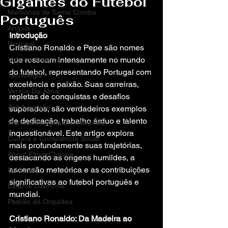
Gigantes do Futebol
Memórias de Santa Comba
Português
Angola
Introdução
Portugal
Cristiano Ronaldo e Pepe são nomes 
que ressoam intensamente no mundo 
Vida na America
do futebol, representando Portugal com 
Tecnologia
excelência e paixão. Suas carreiras, 
Versos Da Alma
repletas de conquistas e desafios 
Autobiografia
superados, são verdadeiros exemplos 
de dedicação, trabalho árduo e talento 
Mundos Imaginários: Histórias
inquestionável. Este artigo explora 
Cultura e Consciência Social
mais profundamente suas trajetórias, 
About ElmiroChaves
destacando as origens humildes, a 
ascensão meteórica e as contribuições 
O Mundo
significativas ao futebol português e 
Estante Lusófona
mundial.
Padrão da Orquídea
Cristiano Ronaldo: Da Madeira ao 