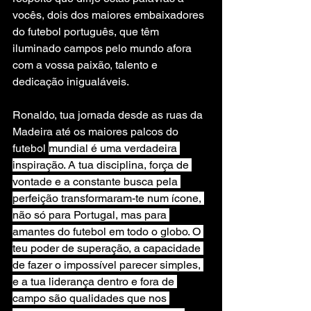
vocês, dois dos maiores embaixadores 
do futebol português, que têm 
iluminado campos pelo mundo afora 
com a vossa paixão, talento e 
dedicação inigualáveis.
Ronaldo, tua jornada desde as ruas da 
Madeira até os maiores palcos do 
futebol 
mundial é uma verdadeira 
inspiração. A tua disciplina, força de 
vontade e a constante busca pela 
perfeição transformaram-te num ícone, 
não só para Portugal, mas para 
amantes do futebol em todo o globo. O 
teu poder de superação, a capacidade 
de fazer o impossível parecer simples, 
e a tua liderança dentro e fora de 
campo são qualidades que nos 