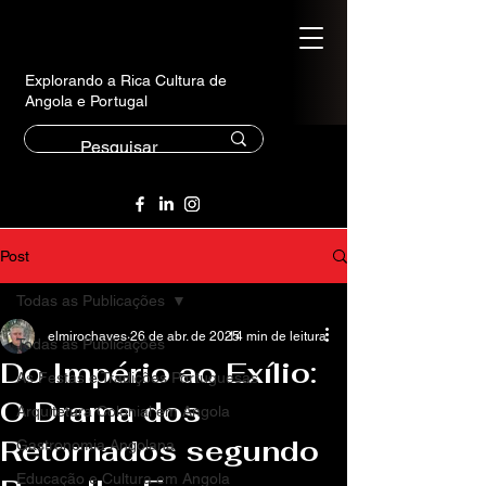
Explorando a Rica Cultura de
Angola e Portugal
Post
Todas as Publicações
elmirochaves
26 de abr. de 2025
14 min de leitura
Todas as Publicações
Do Império ao Exílio:
As Festas e Tradições Portuguesas
O Drama dos
Arquitetura Colonial em Angola
Retornados segundo
Gastronomia Angolana
Educação e Cultura em Angola