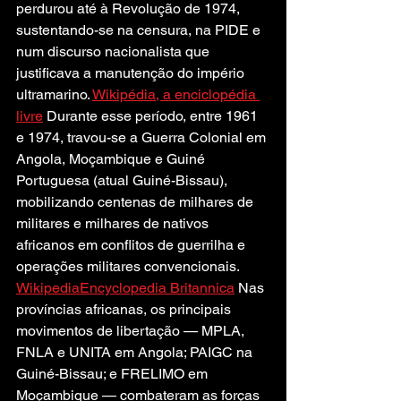
perdurou até à Revolução de 1974, 
sustentando-se na censura, na PIDE e 
num discurso nacionalista que 
justificava a manutenção do império 
ultramarino. 
Wikipédia, a enciclopédia 
livre
 Durante esse período, entre 1961 
e 1974, travou-se a Guerra Colonial em 
Angola, Moçambique e Guiné 
Portuguesa (atual Guiné-Bissau), 
mobilizando centenas de milhares de 
militares e milhares de nativos 
africanos em conflitos de guerrilha e 
operações militares convencionais. 
Wikipedia
Encyclopedia Britannica
 Nas 
províncias africanas, os principais 
movimentos de libertação — MPLA, 
FNLA e UNITA em Angola; PAIGC na 
Guiné-Bissau; e FRELIMO em 
Moçambique — combateram as forças 