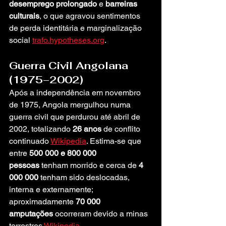
desemprego prolongado
 e 
barreiras 
culturais
, o que agravou sentimentos 
de perda identitária e marginalização 
social 
trafo.hypotheses.org
.
Guerra Civil Angolana 
(1975–2002)
Após a independência em novembro 
de 1975, Angola mergulhou numa 
guerra civil que perdurou até abril de 
2002, totalizando 
26 anos
 de conflito 
continuado 
Wikipedia
. Estima-se que 
entre 
500 000 e 800 000 
pessoas
 tenham morrido e cerca de 
4 
000 000
 tenham sido deslocadas, 
interna e externamente; 
aproximadamente 
70 000 
amputações
 ocorreram devido a minas 
terrestres 
Wikipedia
.