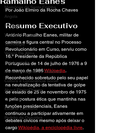
Ramalho Eanes
Memórias de Santa Comba
Por João Elmiro da Rocha Chaves
Angola
Resumo Executivo
Portugal
António Ramalho Eanes, militar de 
Vida na America
carreira e figura central no Processo 
Tecnologia
Revolucionário em Curso, serviu como 
Versos Da Alma
16.º Presidente da República 
Autobiografia
Portuguesa de 14 de julho de 1976 a 9 
de março de 1986 
Wikipedia
. 
Mundos Imaginários: Histórias
Reconhecido sobretudo pelo seu papel 
Cultura e Consciência Social
na neutralização da tentativa de golpe 
About ElmiroChaves
de estado de 25 de novembro de 1975 
e pela postura ética que mantinha nas 
O Mundo
funções presidenciais, Eanes 
Estante Lusófona
continuou a participar ativamente em 
Padrão da Orquídea
debates cívicos mesmo após deixar o 
cargo 
Wikipédia, a enciclopédia livre
.