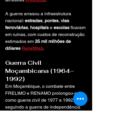
A guerra arrasou a infraestrutura 
nacional: 
estradas
, 
pontes
, 
vias 
ferroviárias
, 
hospitais
 e 
escolas
 ficaram 
em ruínas, com custos de reconstrução 
estimados em 
35 mil milhões de 
dólares
ReliefWeb
.
Guerra Civil 
Moçambicana (1964–
1992)
Em Moçambique, o combate entre 
FRELIMO e RENAMO prolongou-se 
como guerra civil de 1977 a 1992, 
seguindo a guerra de independência 
(1964–1974) 
Wikipedia
. O conflito 
causou mais de 
1 000 000 de 
mortes
 diretas e por fome e deslocou 