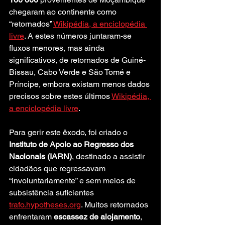
chegaram ao continente como 
“retornados” 
Wikipédia, a enciclopédia 
livre
. A estes números juntaram-se 
fluxos menores, mas ainda 
significativos, de retornados de Guiné-
Bissau, Cabo Verde e São Tomé e 
Príncipe, embora existam menos dados 
precisos sobre estes últimos 
Wikipédia, 
a enciclopédia livre
.
Para gerir este êxodo, foi criado o 
Instituto de Apoio ao Regresso dos 
Nacionais (IARN)
, destinado a assistir 
cidadãos que regressavam 
“involuntariamente” e sem meios de 
subsistência suficientes 
trafo.hypotheses.org
. Muitos retornados 
enfrentaram 
escassez de alojamento
, 