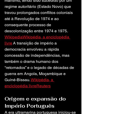
marítimo, tendo sido sucedido por um 
regime autoritário (Estado Novo) que 
travou prolongados conflitos coloniais 
até à Revolução de 1974 e ao 
consequente processo de 
descolonização entre 1974 e 1975. 
Wikipedia
Wikipédia, a enciclopédia 
livre
 A transição de império a 
democracia envolveu a rápida 
concessão de independências, mas 
também o drama humano dos 
“retornados” e o legado de décadas de 
guerra em Angola, Moçambique e 
Guiné-Bissau. 
Wikipédia, a 
enciclopédia livre
Reuters
Origem e expansão do 
Império Português
A era ultramarina portuguesa iniciou-se 