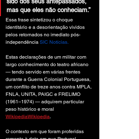
sido dos seus antepassados, 
mas que eles não conheciam.”
Essa frase sintetizou o choque 
identitário e a desorientação vividos 
pelos retornados no imediato pós-
independência 
SIC Notícias.
Estas declarações de um militar com 
largo conhecimento do teatro africano 
— tendo servido em várias frentes 
durante a Guerra Colonial Portuguesa, 
um conflito de treze anos contra MPLA, 
FNLA, UNITA, PAIGC e FRELIMO 
(1961–1974) — adquirem particular 
peso histórico e moral 
Wikipedia
Wikipedia
.
O contexto em que foram proferidas 
remonta à data em que Portugal 