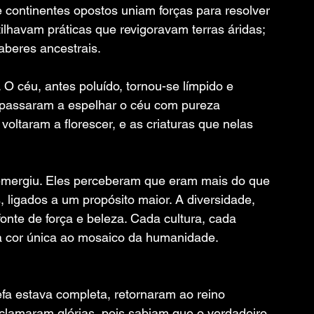
e continentes opostos uniam forças para resolver 
ilhavam práticas que revigoravam terras áridas; 
aberes ancestrais.
O céu, antes poluído, tornou-se límpido e 
s, passaram a espelhar o céu com pureza 
voltaram a florescer, e as criaturas que nelas 
mergiu. Eles perceberam que eram mais do que 
 ligados a um propósito maior. A diversidade, 
fonte de força e beleza. Cada cultura, cada 
a cor única ao mosaico da humanidade.
fa estava completa, retornaram ao reino 
 clamaram glórias, pois sabiam que o verdadeiro 