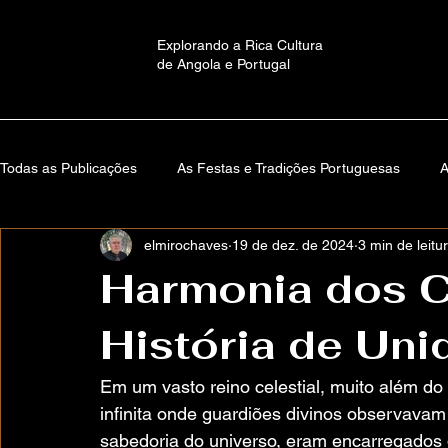
Explorando a Rica Cultura
de Angola e Portugal
Todas as Publicações
As Festas e Tradições Portuguesas
A
elmirochaves
19 de dez. de 2024
3 min de leitu
Educação e Cultura em Angola
Memórias de Santa Comb
Harmonia dos 
História de Uni
Versos Da Alma
Autobiografia
Mundos Imaginários: H
Em um vasto reino celestial, muito além do
About ElmiroChaves
O Mundo
Estante Lusófona
infinita onde guardiões divinos observava
sabedoria do universo, eram encarregados d