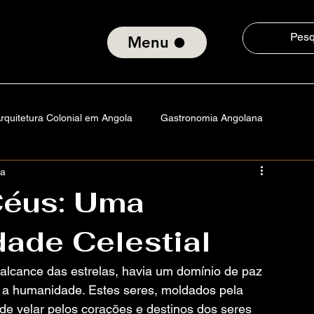
Menu
rquitetura Colonial em Angola
Gastronomia Angolana
ra
a
Angola
Portugal
Vida na America
Tecnologia
Céus: Uma
dade Celestial
istórias
Cultura e Consciência Social
 alcance das estrelas, havia um domínio de paz 
Padrão da Orquídea
m a humanidade. Estes seres, moldados pela 
e velar pelos corações e destinos dos seres 