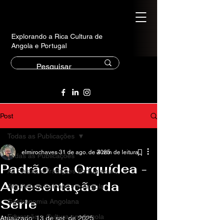
Explorando a Rica Cultura de
Angola e Portugal
Post
Todas as Publicações
elmirochaves
31 de ago. de 2025
4 min de leitura
Todas as Publicações
Padrão da Orquídea -
As Festas e Tradições Portuguesas
Apresentação da
Arquitetura Colonial em Angola
Série
Gastronomia Angolana
Educação e Cultura em Angola
Atualizado:
13 de set. de 2025