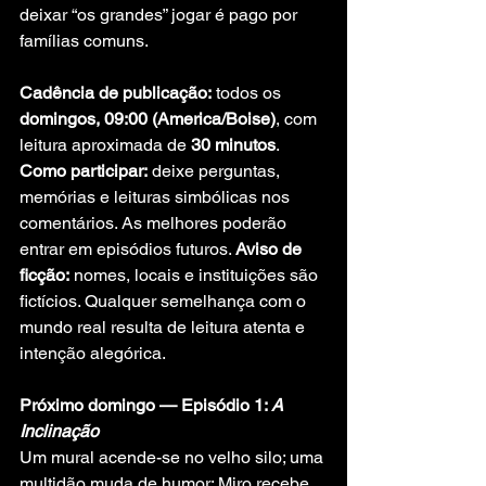
deixar “os grandes” jogar é pago por 
famílias comuns.
Cadência de publicação:
 todos os 
domingos, 09:00 (America/Boise)
, com 
leitura aproximada de 
30 minutos
. 
Como participar:
 deixe perguntas, 
memórias e leituras simbólicas nos 
comentários. As melhores poderão 
entrar em episódios futuros. 
Aviso de 
ficção:
 nomes, locais e instituições são 
fictícios. Qualquer semelhança com o 
mundo real resulta de leitura atenta e 
intenção alegórica.
Próximo domingo — Episódio 1: 
A 
Inclinação 
Um mural acende-se no velho silo; uma 
multidão muda de humor; Miro recebe 