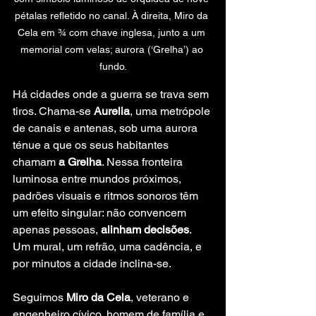
pétalas refletido no canal. À direita, Miro da 
Cela em ¾ com chave inglesa, junto a um 
memorial com velas; aurora (‘Grelha’) ao 
fundo.
Há cidades onde a guerra se trava sem 
tiros. Chama-se 
Aurelia
, uma metrópole 
de canais e antenas, sob uma aurora 
ténue a que os seus habitantes 
chamam 
a Grelha
. Nessa fronteira 
luminosa entre mundos próximos, 
padrões visuais e ritmos sonoros têm 
um efeito singular: não convencem 
apenas pessoas, 
alinham decisões
. 
Um mural, um refrão, uma cadência, e 
por minutos a cidade inclina-se.
Seguimos 
Miro da Cela
, veterano e 
engenheiro cívico, homem de família e 