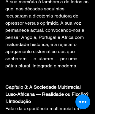
A sua memória é também a de todos os 
que, nas décadas seguintes, 
recusaram a dicotomia redutora de 
opressor versus oprimido. A sua voz 
permanece actual, convocando-nos a 
pensar Angola, Portugal e África com 
maturidade histórica, e a rejeitar o 
apagamento sistemático dos que 
sonharam — e lutaram — por uma 
pátria plural, integrada e moderna.
Capítulo 3: A Sociedade Multirracial 
Luso-Africana — Realidade ou Ficção?
I. Introdução
Falar da experiência multirracial em 
Angola é, antes de tudo, um exercício 
de verdade e de justiça. Muitas 
histórias foram silenciadas; outras, 