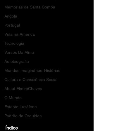
Memórias de Santa Comba
Angola
Portugal
Vida na America
Tecnologia
Versos Da Alma
Autobiografia
Mundos Imaginários: Histórias
Cultura e Consciência Social
About ElmiroChaves
O Mundo
Estante Lusófona
Padrão da Orquídea
Índice