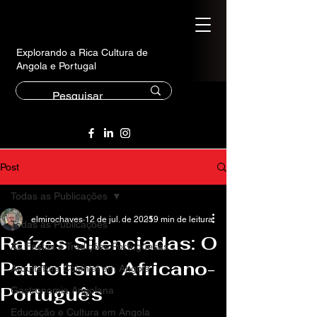
Explorando a Rica Cultura de
Angola e Portugal
Post
Todas as Publicações
elmirochaves
12 de jul. de 2025
19 min de leitura
Todas as Publicações
Raízes Silenciadas: O
As Festas e Tradições Portuguesas
Patriotismo Africano-
Arquitetura Colonial em Angola
Português
Gastronomia Angolana
Educação e Cultura em Angola