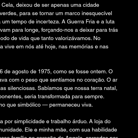
 Cela, deixou de ser apenas uma cidade 
erdes, para se tornar um marco inesquecível 
 um tempo de incerteza. A Guerra Fria e a luta 
am para longe, forçando-nos a deixar para trás 
do de vida que tanto valorizávamos. No 
a vive em nós até hoje, nas memórias e nas 
6 de agosto de 1975, como se fosse ontem. O 
tava com o peso que sentíamos no coração. O ar 
s silenciosas. Sabíamos que nossa terra natal, 
ponentes, seria transformada para sempre. 
o que simbólico — permaneceu viva.
por simplicidade e trabalho árduo. A loja do 
munidade. Ele e minha mãe, com sua habilidade 
ossa família no coração da Angola, cercados por 