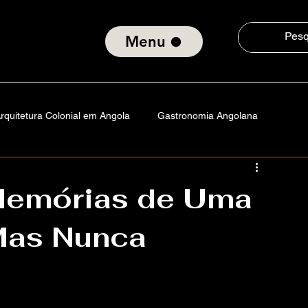
Menu
rquitetura Colonial em Angola
Gastronomia Angolana
a
Angola
Portugal
Vida na America
Tecnologia
Memórias de Uma
 Mas Nunca
istórias
Cultura e Consciência Social
Padrão da Orquídea