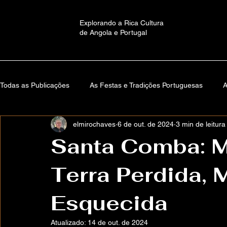
Explorando a Rica Cultura
de Angola e Portugal
Todas as Publicações
As Festas e Tradições Portuguesas
A
elmirochaves
6 de out. de 2024
3 min de leitura
Educação e Cultura em Angola
Memórias de Santa Comb
Santa Comba: 
Terra Perdida,
Versos Da Alma
Autobiografia
Mundos Imaginários: H
Esquecida
About ElmiroChaves
O Mundo
Estante Lusófona
Atualizado:
14 de out. de 2024