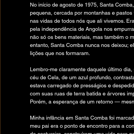
No início de agosto de 1975, Santa Comba,
pequena, cercada por montanhas e pastos v
nas vidas de todos nós que ali vivemos. Era
pela independência de Angola nos empurrav
não só os bens materiais, mas também o mo
entanto, Santa Comba nunca nos deixou; el
lições que nos formaram.
Lembro-me claramente daquele último dia, 
céu de Cela, de um azul profundo, contras
estava carregado de presságios e despedida
com suas ruas de terra batida e árvores im
Porém, a esperança de um retorno — mesm
Minha infância em Santa Comba foi marcada 
meu pai era o ponto de encontro para a co
de costureira, construíram uma vida para n