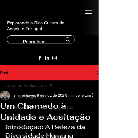
Explorando a Rica Cultura de
Angola e Portugal
Post
Todas as Publicações
elmirochaves
9 de nov. de 2024
3 min de leitura
Todas as Publicações
Um Chamado à
As Festas e Tradições Portuguesas
Unidade e Aceitação
Arquitetura Colonial em Angola
Introdução: A Beleza da 
Gastronomia Angolana
Diversidade Humana
Educação e Cultura em Angola