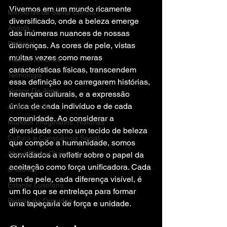
Vivemos em um mundo ricamente 
Memórias de Santa Comba
diversificado, onde a beleza emerge 
Angola
das inúmeras nuances de nossas 
Portugal
diferenças. As cores de pele, vistas 
muitas vezes como meras 
Vida na America
características físicas, transcendem 
Tecnologia
essa definição ao carregarem histórias, 
Versos Da Alma
heranças culturais, e a expressão 
única de cada indivíduo e de cada 
Autobiografia
comunidade. Ao considerar a 
Mundos Imaginários: Histórias
diversidade como um tecido de beleza 
Cultura e Consciência Social
que compõe a humanidade, somos 
About ElmiroChaves
convidados a refletir sobre o papel da 
aceitação como força unificadora. Cada 
O Mundo
tom de pele, cada diferença visível, é 
Estante Lusófona
um fio que se entrelaça para formar 
Padrão da Orquídea
uma tapeçaria de força e unidade.