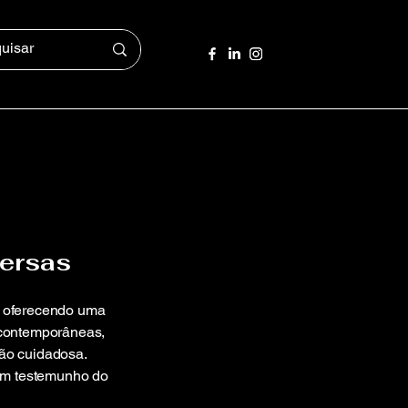
versas
um oferecendo uma
s contemporâneas,
xão cuidadosa.
é um testemunho do