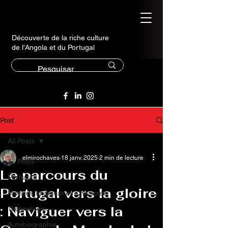
Découverte de la riche culture
de l'Angola et du Portugal
Post
All Posts
elmirochaves
18 janv. 2025
2 min de lecture
All Posts
Le parcours du
Portugal
Portugal vers la gloire
Mondes Imaginaires : Histoires
: Naviguer vers la
Technologie
Autobiographie