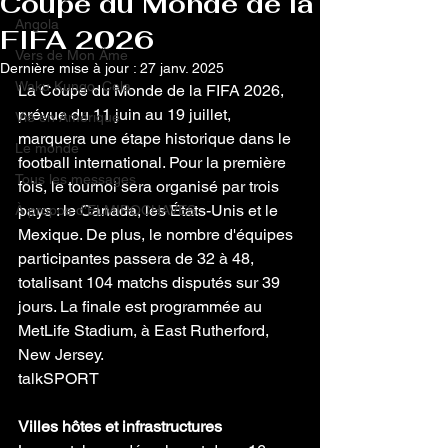
Coupe du Monde de la
Angola
FIFA 2026
Vers de Mon Âme
Dernière mise à jour :
27 janv. 2025
Waku Kungo, Cela
La Coupe du Monde de la FIFA 2026, 
prévue du 11 juin au 19 juillet, 
Vie en Amérique
marquera une étape historique dans le 
Le monde
football international. Pour la première 
Tous les messages
fois, le tournoi sera organisé par trois 
pays : le Canada, les États-Unis et le 
À propos d'ELMIROCHAVES
Mexique. De plus, le nombre d'équipes 
participantes passera de 32 à 48, 
totalisant 104 matchs disputés sur 39 
jours. La finale est programmée au 
MetLife Stadium, à East Rutherford, 
New Jersey.
talkSPORT
Villes hôtes et infrastructures