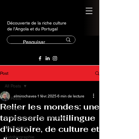
Découverte de la riche culture
de l'Angola et du Portugal
Post
All Posts
elmirochaves
1 févr. 2025
6 min de lecture
All Posts
Relier les mondes: une
Portugal
tapisserie multilingue
Mondes Imaginaires : Histoires
d'histoire, de culture et
Technologie
Autobiographie