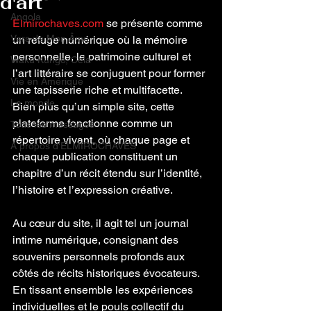
d'art
Angola
Elmirochaves.com
 se présente comme 
Vers de Mon Âme
un refuge numérique où la mémoire 
personnelle, le patrimoine culturel et 
Waku Kungo, Cela
l’art littéraire se conjuguent pour former 
Vie en Amérique
une tapisserie riche et multifacette. 
Le monde
Bien plus qu’un simple site, cette 
plateforme fonctionne comme un 
Tous les messages
répertoire vivant, où chaque page et 
À propos d'ELMIROCHAVES
chaque publication constituent un 
chapitre d’un récit étendu sur l’identité, 
l’histoire et l’expression créative.
Au cœur du site, il agit tel un journal 
intime numérique, consignant des 
souvenirs personnels profonds aux 
côtés de récits historiques évocateurs. 
En tissant ensemble les expériences 
individuelles et le pouls collectif du 