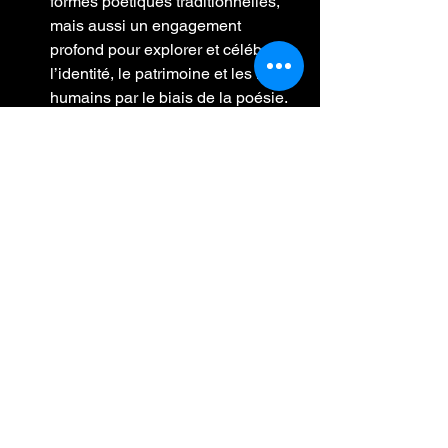
formes poétiques traditionnelles, 
mais aussi un engagement 
profond pour explorer et célébrer 
l’identité, le patrimoine et les liens 
humains par le biais de la poésie.
Ensemble, ces portfolios démontrent 
comment l’analyse critique et 
l’expression artistique peuvent 
coexister et se compléter, transformant 
elmirochaves.com
 en une plateforme 
multifacette dédiée à la préservation et 
à la célébration de la mémoire 
culturelle.
Conclusion
Elmirochaves.com
 est un exemple 
éclatant de la manière dont les 
plateformes numériques peuvent 