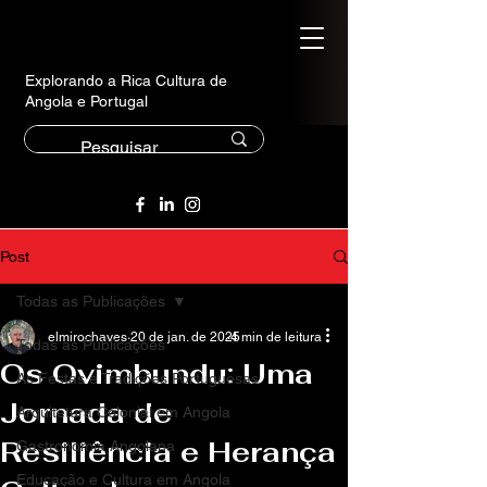
Explorando a Rica Cultura de
Angola e Portugal
Post
Todas as Publicações
elmirochaves
20 de jan. de 2025
4 min de leitura
Todas as Publicações
Os Ovimbundu: Uma
As Festas e Tradições Portuguesas
Jornada de
Arquitetura Colonial em Angola
Resiliência e Herança
Gastronomia Angolana
Educação e Cultura em Angola