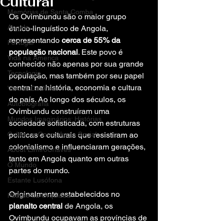
Cultural
Memórias de Santa Comba
Os Ovimbundu são o maior grupo 
Angola
étnico-linguístico de Angola, 
representando 
cerca de 55% da 
Portugal
população nacional
. Este povo é 
Vida na America
conhecido não apenas por sua grande 
Tecnologia
população, mas também por seu papel 
central na história, economia e cultura 
Versos Da Alma
do país. Ao longo dos séculos, os 
Autobiografia
Ovimbundu construíram uma 
Mundos Imaginários: Histórias
sociedade sofisticada, com estruturas 
Cultura e Consciência Social
políticas e culturais que resistiram ao 
colonialismo e influenciaram gerações, 
About ElmiroChaves
tanto em Angola quanto em outras 
O Mundo
partes do mundo.
Estante Lusófona
Originalmente estabelecidos no 
Padrão da Orquídea
planalto central
 de Angola, os 
Ovimbundu ocupavam as províncias de 