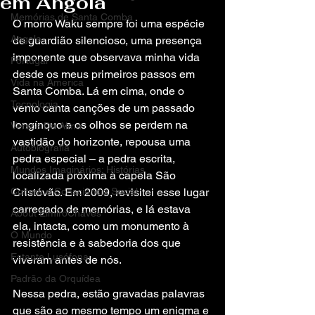
em Angola
Memórias de Santa Comba
O morro Waku sempre foi uma espécie 
Angola
de guardião silencioso, uma presença 
imponente que observava minha vida 
Portugal
desde os meus primeiros passos em 
Vida na America
Santa Comba. Lá em cima, onde o 
Tecnologia
vento canta canções de um passado 
longínquo e os olhos se perdem na 
Versos Da Alma
vastidão do horizonte, repousa uma 
Autobiografia
pedra especial – a pedra escrita, 
Mundos Imaginários: Histórias
localizada próxima à capela São 
Cultura e Consciência Social
Cristóvão. Em 2009, revisitei esse lugar 
carregado de memórias, e lá estava 
About ElmiroChaves
ela, intacta, como um monumento à 
O Mundo
resistência e à sabedoria dos que 
Estante Lusófona
viveram antes de nós.
Padrão da Orquídea
Nessa pedra, estão gravadas palavras 
que são ao mesmo tempo um enigma e 