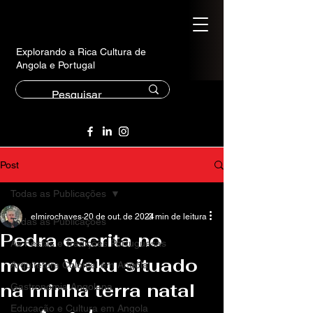
Explorando a Rica Cultura de
Angola e Portugal
Post
Todas as Publicações
elmirochaves
20 de out. de 2024
3 min de leitura
Todas as Publicações
Pedra escrita no
As Festas e Tradições Portuguesas
morro Waku situado
Arquitetura Colonial em Angola
na minha terra natal
Gastronomia Angolana
Educação e Cultura em Angola