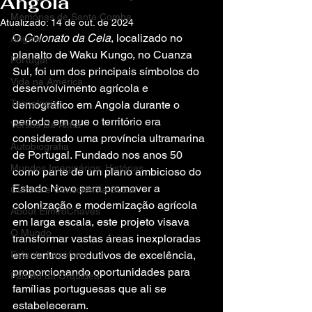
Angola
Memórias de Santa Comba
Atualizado:
14 de out. de 2024
O 
Colonato da Cela
, localizado no 
Angola
planalto de Waku Kungo, no Cuanza 
Portugal
Sul, foi um dos principais símbolos do 
Vida na America
desenvolvimento agrícola e 
Tecnologia
demográfico em Angola durante o 
período em que o território era 
Versos Da Alma
considerado uma província ultramarina 
Autobiografia
de Portugal. Fundado nos anos 50 
Mundos Imaginários: Histórias
como parte de um plano ambicioso do 
Estado Novo para promover a 
Cultura e Consciência Social
colonização e modernização agrícola 
About ElmiroChaves
em larga escala, este projeto visava 
O Mundo
transformar vastas áreas inexploradas 
Estante Lusófona
em centros produtivos de excelência, 
proporcionando oportunidades para 
Padrão da Orquídea
famílias portuguesas que ali se 
estabeleceram.