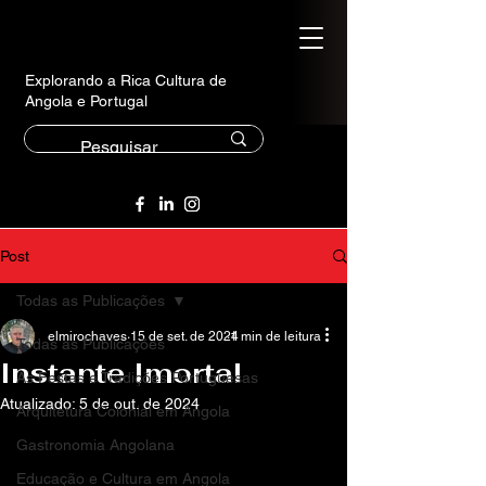
Explorando a Rica Cultura de
Angola e Portugal
Post
Todas as Publicações
elmirochaves
15 de set. de 2024
1 min de leitura
Todas as Publicações
Instante Imortal
As Festas e Tradições Portuguesas
Atualizado:
5 de out. de 2024
Arquitetura Colonial em Angola
Gastronomia Angolana
Educação e Cultura em Angola