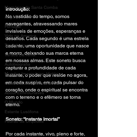
Memórias de Santa Comba
Introdução:
Na vastidão do tempo, somos 
Angola
navegantes, atravessando mares 
Portugal
invisíveis de emoções, esperanças e 
Vida na America
desafios. Cada segundo é uma estrela 
Tecnologia
cadente, uma oportunidade que nasce 
e morre, deixando sua marca eterna 
Versos Da Alma
em nossas almas. Este soneto busca 
Autobiografia
capturar a profundidade de cada 
Mundos Imaginários: Histórias
instante, o poder que reside no agora, 
em cada suspiro, em cada pulsar do 
Cultura e Consciência Social
coração, onde o espiritual se encontra 
About ElmiroChaves
com o terreno e o efêmero se torna 
O Mundo
eterno.
Estante Lusófona
Soneto: “Instante Imortal”
Padrão da Orquídea
Por cada instante, vivo, pleno e forte,