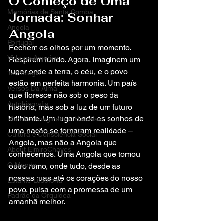
O Começo de Uma 
Memórias de Santa Comba
Jornada: Sonhar 
Angola
Angola
Portugal
Fechem os olhos por um momento. 
Vida na America
Respirem fundo. Agora, imaginem um 
lugar onde a terra, o céu, e o povo 
Tecnologia
estão em perfeita harmonia. Um país 
Versos Da Alma
que floresce não sob o peso da 
Autobiografia
história, mas sob a luz de um futuro 
brilhante. Um lugar onde os sonhos de 
Mundos Imaginários: Histórias
uma nação se tornaram realidade – 
Cultura e Consciência Social
Angola, mas não a Angola que 
About ElmiroChaves
conhecemos. Uma Angola que tomou 
O Mundo
outro rumo, onde tudo, desde as 
nossas ruas até os corações do nosso 
Estante Lusófona
povo, pulsa com a promessa de um 
Padrão da Orquídea
amanhã melhor.