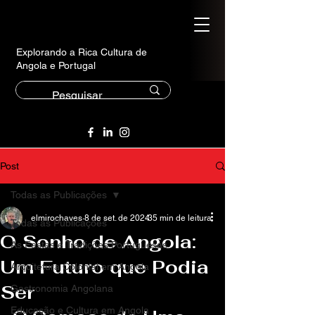
Explorando a Rica Cultura de
Angola e Portugal
Post
Todas as Publicações
elmirochaves
8 de set. de 2024
35 min de leitura
Todas as Publicações
O Sonho de Angola:
As Festas e Tradições Portuguesas
Um Futuro que Podia
Arquitetura Colonial em Angola
Ser
Gastronomia Angolana
Educação e Cultura em Angola