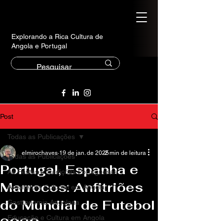
Explorando a Rica Cultura de
Angola e Portugal
Post
Todas as Publicações
elmirochaves
19 de jan. de 2025
2 min de leitura
Todas as Publicações
Portugal, Espanha e
As Festas e Tradições Portuguesas
Marrocos: Anfitriões
Arquitetura Colonial em Angola
do Mundial de Futebol
Gastronomia Angolana
Educação e Cultura em Angola