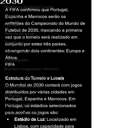
2030
Memórias de Santa Comba
A FIFA confirmou que Portugal, 
Angola
Espanha e Marrocos serão os 
anfitriões do Campeonato do Mundo de 
Portugal
Futebol de 2030, marcando a primeira 
Vida na America
vez que o torneio será realizado em 
Tecnologia
conjunto por estes três países, 
abrangendo dois continentes: Europa e 
Versos Da Alma
África.
Autobiografia
FIFA
Mundos Imaginários: Histórias
Cultura e Consciência Social
Estrutura do Torneio e Locais
O Mundial de 2030 contará com jogos 
About ElmiroChaves
distribuídos por várias cidades em 
O Mundo
Portugal, Espanha e Marrocos. Em 
Estante Lusófona
Portugal, os estádios selecionados 
para acolher os jogos são:
Padrão da Orquídea
Estádio da Luz
: Localizado em 
Lisboa, com capacidade para 